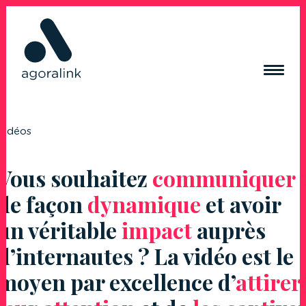
ACQUISITION DE TRAFIC
Vidéos
RÉSEAUX SOCIAUX
Vous souhaitez
communiquer
CRÉATION DE CONTENUS
CRÉATION DE SITE INTERNET
de façon
dynamique
et avoir
RÉFÉRENCES
un véritable
impact
auprès
BLOG
d’internautes ? La vidéo est le
CONTACT
moyen par excellence d’
attirer