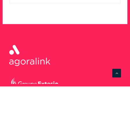
Agence Limoges
1bis Place d’Aine
87000 Limoges