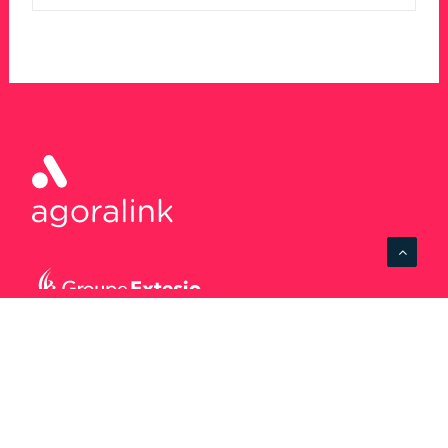
Agence Limoges
1bis Place d’Aine
87000 Limoges