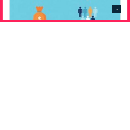
Facebook se lance dans le
crowdfunding
Facebook dévoile son outil de
financement participatif qui est
actuellement en test auprès d’une
quarantaine de…