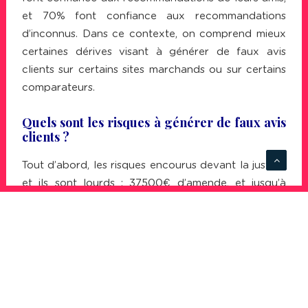
et 70% font confiance aux recommandations
d’inconnus. Dans ce contexte, on comprend mieux
certaines dérives visant à générer de faux avis
clients sur certains sites marchands ou sur certains
comparateurs.
Quels sont les risques à générer de faux avis
clients ?
Tout d’abord, les risques encourus devant la justice,
et ils sont lourds : 37500€ d’amende, et jusqu’à
deux ans d’emprisonnement, les
faux avis clients
étant en effet considérés à raison comme une
pratique commerciale trompeuse. Mais au delà de
ce risque face à la justice, le risque face à sa
communauté est également très important : un
bad-buzz
est vite arrivé, et difficile ensuite de