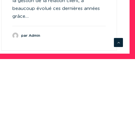
la gestion de la relation client, a
beaucoup évolué ces dernières années
grâce…
par Admin