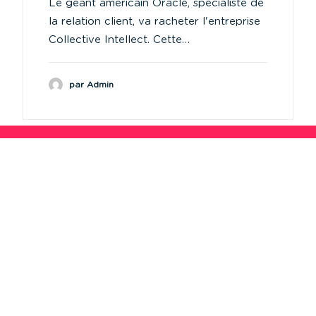
Le géant américain Oracle, spécialiste de
la relation client, va racheter l'entreprise
Collective Intellect. Cette…
par Admin
Agence Limoges
1bis Place d’Aine
87000 Limoges
Agence Toulon