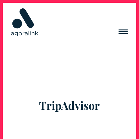
ACQUISITION DE TRAFIC
RÉSEAUX SOCIAUX
CRÉATION DE CONTENUS
CRÉATION DE SITE INTERNET
RÉFÉRENCES
TripAdvisor
BLOG
CONTACT