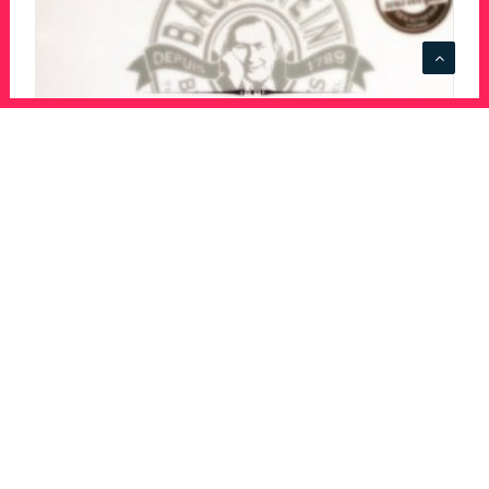
Bagelstein, une enseigne qui sait
faire preuve de créativité !
Jusqu’où une marque peut-elle aller pour
faire preuve de créativité ? L’humour n’a-
t-il vraiment pas de limite ? Il…