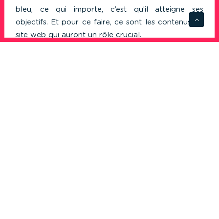
bleu, ce qui importe, c’est qu’il atteigne ses
objectifs. Et pour ce faire, ce sont les contenus du
site web qui auront un rôle crucial.
2. Utiliser tout son budget sur la création du site
web
C’est une des erreurs les plus courantes ! Vous
avez un budget de 10k€ pour créer un site web…
vous allez dépenser 9,5 k€ sur le site et avec
satisfaction, vous pensez que vous avez fait tout
votre possible pour réussir. Vous venez en réalité
de mettre du plomb dans l’aile à votre projet.
Une fois mis en ligne, le site vous est livré. Et c’est
tout. Et quelques semaines / mois après, vous allez
découvrir avec stupeur que « ça ne marche pas »…
C’est juste normal; C’est comme si vous aviez une