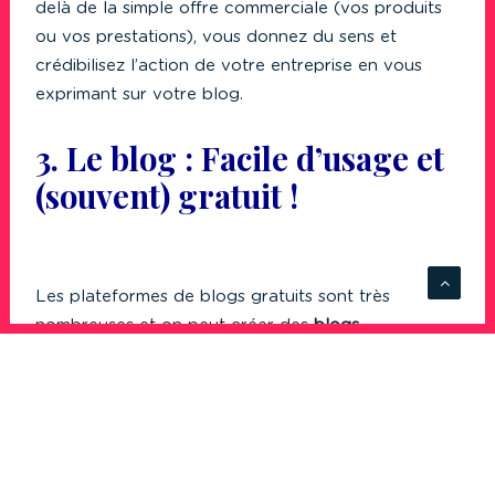
delà de la simple offre commerciale (vos produits
ou vos prestations), vous donnez du sens et
crédibilisez l’action de votre entreprise en vous
exprimant sur votre blog.
3. Le blog : Facile d’usage et
(souvent) gratuit !
Les plateformes de blogs gratuits sont très
nombreuses et on peut créer des
blogs
professionnels
en quelques heures sans
connaissances techniques approfondies. Les
exemples célèbres sont
WordPress
et
Blogger
(entre autres) qui permettent de choisir parmi des
modèles que vous pourrez ensuite personnaliser