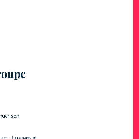
groupe
nuer son
ons :
Limoges et