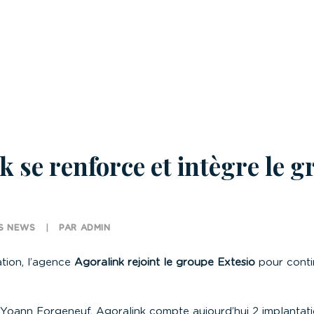
k se renforce et intègre le 
S
NEWS
|
PAR
ADMIN
ation, l’agence
Agoralink rejoint le groupe
Extesio
pour conti
Yoann Forgeneuf, Agoralink compte aujourd’hui 2 implantati