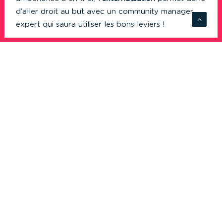
d’aller droit au but avec un community manager
expert qui saura utiliser les bons leviers !
>
La confiance
: une relation privilégiée avec
votre community manager
Le
community manager externe
doit avoir une
relation privilégiée avec votre entreprise. Il doit
pouvoir s’intégrer dans les projets de l’entreprise au
même titre que les salariés, tout en apportant un
oeil extérieur bénéfique pour les chefs d’entreprises
soucieux de toujours se remettre en question.
5 Conseils pour bien
externaliser le community
management