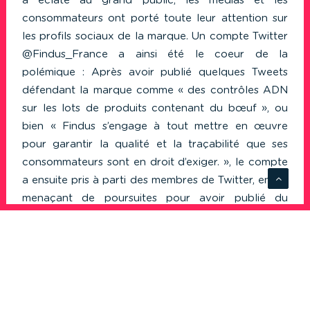
a éclaté au grand public, les médias et les
consommateurs ont porté toute leur attention sur
les profils sociaux de la marque. Un compte Twitter
@Findus_France
a ainsi été le coeur de la
polémique : Après avoir publié quelques Tweets
défendant la marque comme « des contrôles ADN
sur les lots de produits contenant du bœuf », ou
bien « Findus s’engage à tout mettre en œuvre
pour garantir la qualité et la traçabilité que ses
consommateurs sont en droit d’exiger. », le compte
a ensuite pris à parti des membres de Twitter, en les
menaçant de poursuites pour avoir publié du
contenu relatif à l’affaire du Horse Gate. Quelques
heures plus tard, ce compte était suspendu et la
marque indiquait qu’il s’agissait d’un faux compte
Twitter.
Sur Wikipédia, la marque dispose de
sa page
, qui