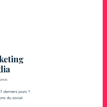
keting
dia
DMIN
 derniers jours ?
ons du social