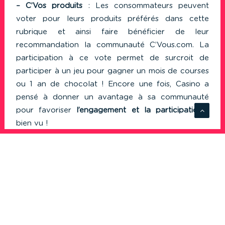
–
C’Vos produits
: Les consommateurs peuvent
voter pour leurs produits préférés dans cette
rubrique et ainsi faire bénéficier de leur
recommandation la communauté C’Vous.com. La
participation à ce vote permet de surcroit de
participer à un jeu pour gagner un mois de courses
ou 1 an de chocolat ! Encore une fois, Casino a
pensé à donner un avantage à sa communauté
pour favoriser
l’engagement et la participation
:
bien vu !
C
– C’Votre magasin
: choisissez les produits que vous
souhaitez retrouvez dans votre magasin. C’est en
substance ce que vous promet cette rubrique.
Vous pouvez en effet suggérer à l’enseigne des