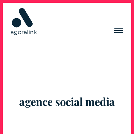
ACQUISITION DE TRAFIC
RÉSEAUX SOCIAUX
CRÉATION DE CONTENUS
CRÉATION DE SITE INTERNET
RÉFÉRENCES
agence social media
BLOG
CONTACT