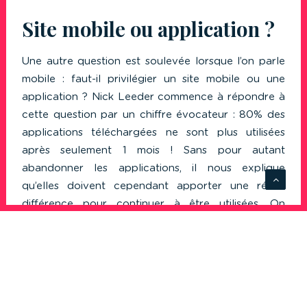
Site mobile ou application ?
Une autre question est soulevée lorsque l’on parle
mobile : faut-il privilégier un site mobile ou une
application ? Nick Leeder commence à répondre à
cette question par un chiffre évocateur : 80% des
applications téléchargées ne sont plus utilisées
après seulement 1 mois ! Sans pour autant
abandonner les applications, il nous explique
qu’elles doivent cependant apporter une réelle
différence pour continuer à être utilisées. On
constate en effet que les applications qui
fonctionnent sont généralement celles qui ont un
contact quotidien avec les utilisateurs (comme les
banques) ou permettent l’utilisation d’un service
très personnel (Facebook, Meetic, Tinder…).