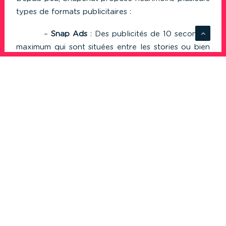
types de formats publicitaires :
–
Snap Ads
: Des publicités de 10 secondes
maximum qui sont situées entre les stories ou bien
sur la partie « Discover » du réseau social (un flux
d’informations avec des médias partenaires de
Snapchat). Ces publicités peuvent maintenant être
interactives et on peut inviter l’utilisateur à bouger
son téléphone pour créer une interaction grâce à
l’accéléromètre de son smartphone par exemple.
–
Les Geofilters sponsorisés
: ce sont des
filtres qui se superposent sur les photos et vidéos
des utilisateurs. Ces derniers fonctionnent
uniquement sur un espace donné : national, une
ville, un bâtiment, un magasin,… Cela peut
permettre tout de même de booster la notoriété