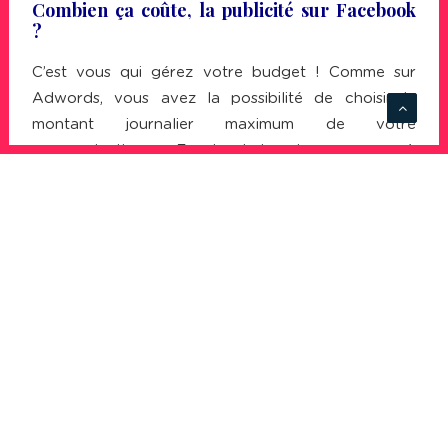
Combien ça coûte, la publicité sur Facebook
?
C’est vous qui gérez votre budget ! Comme sur
Adwords, vous avez la possibilité de choisir le
montant journalier maximum de votre
communication sur Facebook. La mise commence à
1€ / jour et peut aller jusqu’à 200€ / jour pour les
petites entreprises. Pour les gros annonceurs, la
problématique est différente puisqu’un conseiller
Facebook accompagne l’entreprise dans sa
démarche… mais le budget n’est pas du tout le
même.
En termes d’efficacité, il faut savoir que le
taux de
clic moyen
d’une
publicité
Facebook est compris
entre 0,03 et 0,04 %, cela permet d’avoir un ordre
de grandeur avant de se lancer.