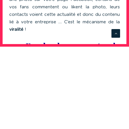
vos fans commentent ou likent la photo, leurs
contacts voient cette actualité et donc du contenu
lié à votre entreprise … C’est le mécanisme de la
viralité
!
2. Facebook permet de
prospecter
En B2C, Facebook met à disposition des
entreprises un outil intéressant : les
Facebook Ads
.
(Egalement disponibles si vous faites du B2B, mais
l’efficacité est généralement moindre). Autrement
dit, vous avez la possibilité de cibler et d’orienter
votre communication par rapport aux
centres
d’intérêt
des membres du réseau ainsi qu’à leur
profil : Vous souhaitez communiquer directement