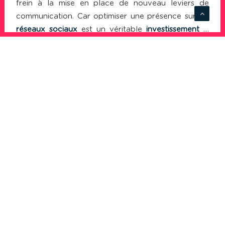
frein à la mise en place de nouveau leviers de
communication. Car optimiser une présence sur les
réseaux sociaux
est un véritable
investissement
…
en temps et en travail dans un premier temps ! Rien
de pire en effet que de créer une fan Page
Facebook
laissée ensuite à l’abandon, ou un blog
sans publications… Les réseaux sociaux sont donc
un investissement, c’est à dire un coût qu’il convient
d’évaluer au plus près avant de se lancer.
Quels bénéfices ?
Si le coût d’une stratégie «
réseaux sociaux
» peut
être défini au préalable, les bénéfices peuvent être
nombreux. Et pour être « palpables », il convient
de clairement fixer les objectifs de la démarche sur
les réseaux sociaux ? Pourquoi voulez-vous vous
lancer ?