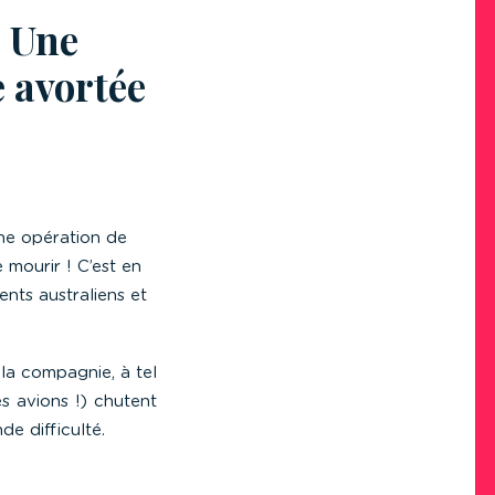
: Une
 avortée
une opération de
 mourir ! C’est en
ents australiens et
 la compagnie, à tel
es avions !) chutent
e difficulté.