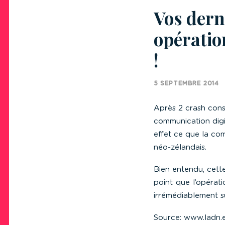
Vos dern
opératio
!
5 SEPTEMBRE 2014
Après 2 crash consé
communication digit
effet ce que la com
néo-zélandais.
Bien entendu, cette
point que l’opérati
irrémédiablement su
Source:
www.ladn.