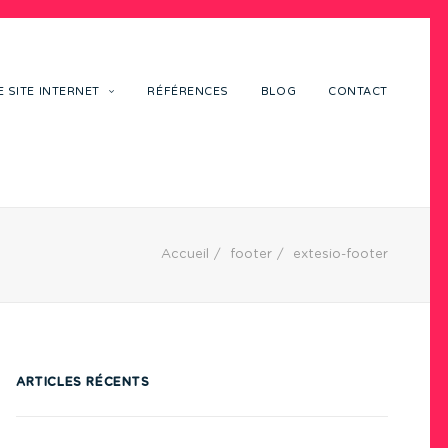
 SITE INTERNET
RÉFÉRENCES
BLOG
CONTACT
Accueil
footer
extesio-footer
ARTICLES RÉCENTS