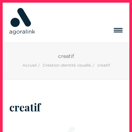
ACQUISITION DE TRAFIC
creatif
RÉSEAUX SOCIAUX
Accueil
Création identité visuelle
creatif
CRÉATION DE CONTENUS
CRÉATION DE SITE INTERNET
RÉFÉRENCES
BLOG
creatif
CONTACT