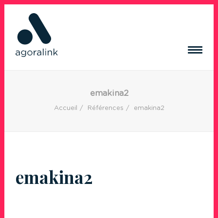
ACQUISITION DE TRAFIC
emakina2
RÉSEAUX SOCIAUX
Accueil
Références
emakina2
CRÉATION DE CONTENUS
CRÉATION DE SITE INTERNET
RÉFÉRENCES
BLOG
emakina2
CONTACT