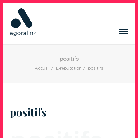
ACQUISITION DE TRAFIC
positifs
RÉSEAUX SOCIAUX
Accueil
E-réputation
positifs
CRÉATION DE CONTENUS
CRÉATION DE SITE INTERNET
RÉFÉRENCES
BLOG
positifs
CONTACT